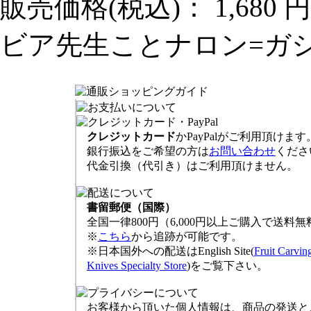
販売価格(税込)：
1,680 円
ビア先生ことナロン=ガ
クレジットカード
かPayPalがご利用頂けます
銀行振込をご希望の方は
お問い合わせ
くださ
代金引換（代引き）はご利用頂けません。
書留郵便（国際）
全国一律800円（6,000円以上ご購入で送料無
※
こちら
から追跡が可能です。
※日本国外への配送はEnglish Site(
Fruit Carvin
Knives Specialty Store
)をご覧下さい。
お客様から頂いた個人情報は、商品の発送と